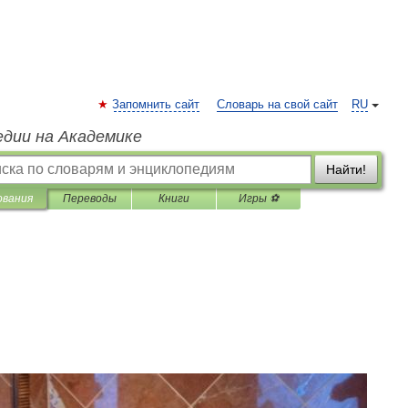
Запомнить сайт
Словарь на свой сайт
RU
едии на Академике
Найти!
ования
Переводы
Книги
Игры ⚽