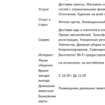
Доставка
прессы
,
Магазины
н
Услуги:
гостей
с
ограниченными
физи
Отопление
,
Курение
на
всей
Спорт
и
Фитнес
-
центр
,
Анимационны
отдых:
Доставка
еды
и
напитков
в
но
Прокат
автомобилей
,
Трансф
Сервис:
регистрации
,
Ускоренная
рег
Химчистка
,
Дневная
уборка
н
Ксерокопирование
,
Сувенирн
Интернет:
Бесплатно
!
Wi
-
Fi
предоставля
Языки
на
испанском
,
на
английском
общения:
Время
заезда
/
C
16:00
/
До
11:00
выезда:
Домашние
Размещение
домашних
живо
животные:
Банковские
карты: