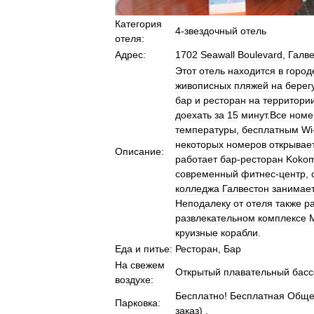
Категория
4
-
звездочный
отель
отеля:
Адрес:
1702
Seawall
Boulevard
,
Галв
Этот
отель
находится
в
город
живописных
пляжей
на
берег
бар
и
ресторан
на
территори
доехать
за
15
минут
.
Все
номе
температуры
,
бесплатным
Wi
некоторых
номеров
открывае
Описание:
работает
бар
-
ресторан
Koko
современный
фитнес
-
центр
,
колледжа
Галвестон
занимае
Неподалеку
от
отеля
также
р
развлекательном
комплексе
круизные
корабли
.
Еда
и
питье:
Ресторан
,
Бар
На
свежем
Открытый
плавательный
басс
воздухе:
Бесплатно
!
Бесплатная
Обще
Парковка:
заказ
) .