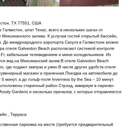
естон
,
TX
77551
,
США
е
Галвестон
,
штат
Техас
,
всего
в
нескольких
шагах
от
у
Мексиканского
залива
.
К
услугам
гостей
открытый
бассейн
,
и
.
До
международного
аэропорта
Скоулз
в
Галвестоне
можно
ра
отеля
Galveston
Beach
располагают
системой
контроля
-
Fi
,
кабельным
телевидением
и
мини
-
холодильником
.
Из
тся
вид
на
Мексиканский
залив
.
В
отеле
Galveston
Beach
mo
,
где
подают
завтрак
и
ужин
.
В
числе
других
удобств
отеля
сувенирный
магазин
и
прачечная
.
Поездка
на
автомобиле
до
т
5
минут
,
а
до
гольф
-
поля
Inverness
by
the
Sea
–
10
минут
.
асположены
старинный
район
Стрэнд
,
аквариум
в
парково
-
Moody
Gardens
и
несколько
причалов
,
с
которых
отправляются
ейн
,
Терраса
ственная
парковка
на
месте
(
требуется
предварительный