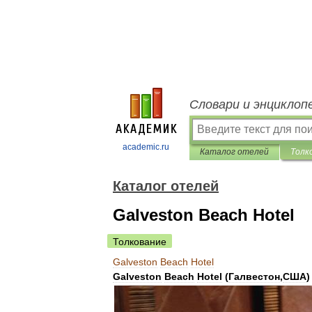
Словари и энциклоп
academic.ru
Каталог отелей
Толк
Каталог отелей
Galveston Beach Hotel
Толкование
Galveston
Beach
Hotel
Galveston
Beach
Hotel
(
Галвестон
,
США
)